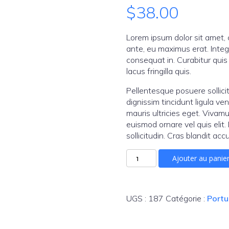
$
38.00
Lorem ipsum dolor sit amet,
ante, eu maximus erat. Inte
consequat in. Curabitur quis
lacus fringilla quis.
Pellentesque posuere sollici
dignissim tincidunt ligula ve
mauris ultricies eget. Vivamu
euismod ornare vel quis elit
sollicitudin. Cras blandit ac
quantité
Ajouter au panie
de
Jules
Sauvignon
UGS :
187
Catégorie :
Portu
Blanc