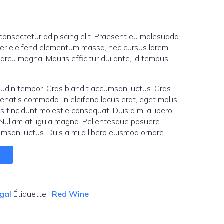
 consectetur adipiscing elit. Praesent eu malesuada
ger eleifend elementum massa, nec cursus lorem
 arcu magna. Mauris efficitur dui ante, id tempus
tudin tempor. Cras blandit accumsan luctus. Cras
nenatis commodo. In eleifend lacus erat, eget mollis
s tincidunt molestie consequat. Duis a mi a libero
. Nullam at ligula magna. Pellentesque posuere
cumsan luctus. Duis a mi a libero euismod ornare.
r
gal
Étiquette :
Red Wine