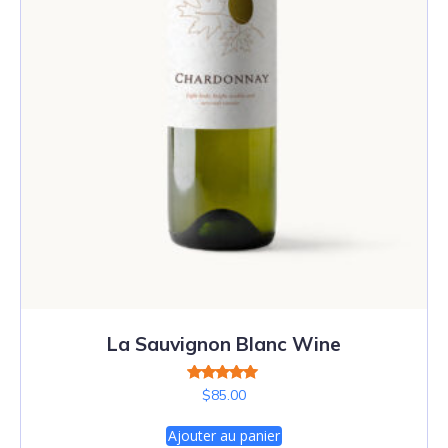
La Sauvignon Blanc Wine
Note
$
85.00
5.00
sur 5
Ajouter au panier