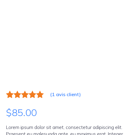
(
1
avis client)
Noté
1
5.00
$
85.00
sur 5
basé sur
notation
Lorem ipsum dolor sit amet, consectetur adipiscing elit.
client
Praesent eu malesuada ante, eu maximus erat. Integer