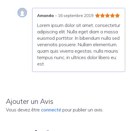
Amanda
–
16 septembre 2019
Note
5
sur
Lorem ipsum dolor sit amet, consectetur
5
adipiscing elit. Nulla eget diam a massa
euismod porttitor. In bibendum nulla sed
venenatis posuere. Nullam elementum,
quam quis viverra egestas, nulla mauris
tempus nunc, in ultrices dolor libero eu
est.
Ajouter un Avis
Vous devez être
connecté
pour publier un avis.