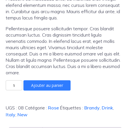
eleifend elementum massa, nec cursus lorem consequat
in. Curabitur quis arcu magna. Mauris efficitur dui ante, id
tempus lacus fringila quis.
Pellentesque posuere sollicitudin tempor. Cras blandit
accumsan luctus. Cras dignissim tincidunt ligula
venenatis commodo. In eleifend lacus erat, eget mollis
mauris ultricies eget. Vivamus tincidunt molestie
consequat. Duis a mi a libero euismod ornare vel quis elit.
Nullam at ligula magna. Pellentesque posuere sollicitudin.
Cras blandit accumsan luctus. Duis a mi a libero euismod
ornare.
quantité
Ajouter au panier
de
New
Anthony
UGS :
08
Catégorie :
Rose
Étiquettes :
Brandy
,
Drink
,
Pinot
Noir
Italy
,
New