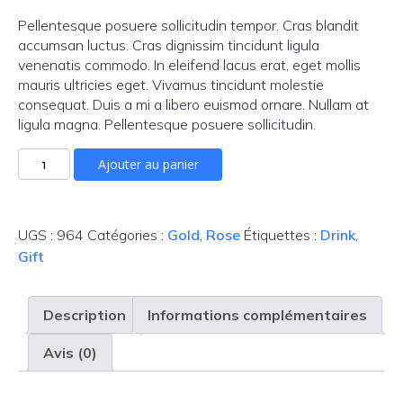
Pellentesque posuere sollicitudin tempor. Cras blandit
accumsan luctus. Cras dignissim tincidunt ligula
venenatis commodo. In eleifend lacus erat, eget mollis
mauris ultricies eget. Vivamus tincidunt molestie
consequat. Duis a mi a libero euismod ornare. Nullam at
ligula magna. Pellentesque posuere sollicitudin.
quantité
Ajouter au panier
de
Dry
Vineyard
UGS :
964
Catégories :
Gold
,
Rose
Étiquettes :
Drink
,
Wine
New
Gift
Description
Informations complémentaires
Avis (0)